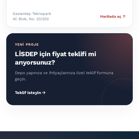
Gaziantep Teknopark
Haritada aç
4C Blok, No: 33/203
YENI PROJE
LİSDEP için fiyat teklifi mi
arıyorsunuz?
Depo yapınıza ve ihtiyaçlarınıza özel teklif formuna
geçin.
Teklif isteyin