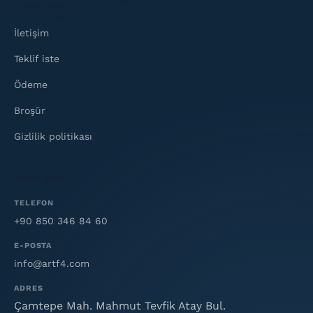
Hızlı erişim
İletişim
Teklif iste
Ödeme
Broşür
Gizlilik politikası
Bize ulaşın
TELEFON
+90 850 346 84 60
E-POSTA
info@artf4.com
ADRES
Çamtepe Mah. Mahmut Tevfik Atay Bul.