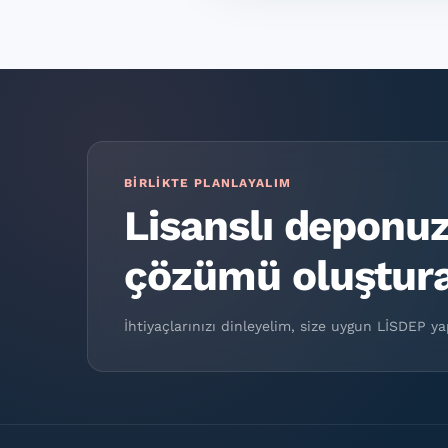
BIRLIKTE PLANLAYALIM
Lisanslı deponuz 
çözümü oluştura
İhtiyaçlarınızı dinleyelim, size uygun LİSDEP yap