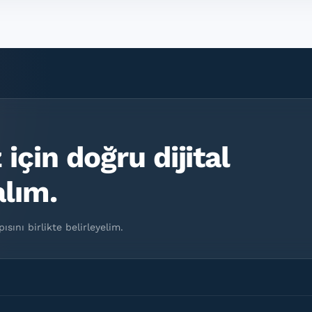
için doğru dijital
lım.
ısını birlikte belirleyelim.