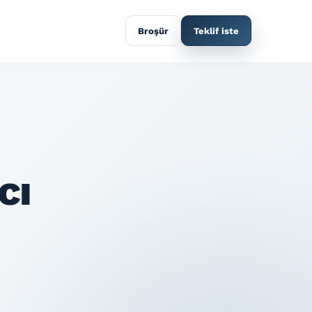
Broşür
Teklif iste
cı