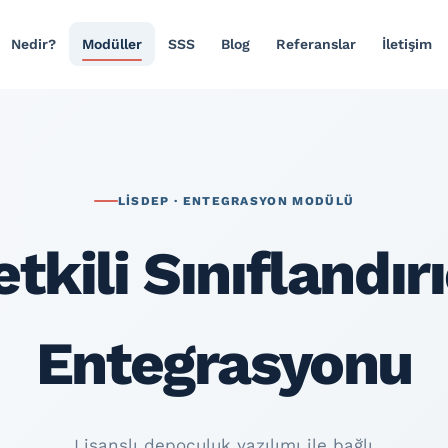
Nedir?
Modüller
SSS
Blog
Referanslar
İletişim
LİSDEP · ENTEGRASYON MODÜLÜ
etkili Sınıflandırı
Entegrasyonu
Lisanslı depoculuk yazılımı ile bağlı