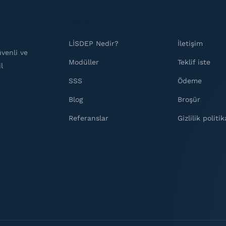
LİSDEP
Hızlı erişim
LİSDEP Nedir?
İletişim
venli ve
Modüller
Teklif iste
l
SSS
Ödeme
Blog
Broşür
Referanslar
Gizlilik politik