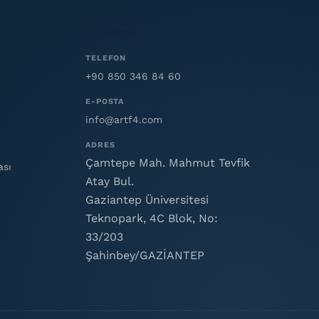
Bize ulaşın
TELEFON
+90 850 346 84 60
E-POSTA
info@artf4.com
ADRES
Çamtepe Mah. Mahmut Tevfik
ası
Atay Bul.
Gaziantep Üniversitesi
Teknopark, 4C Blok, No:
33/203
Şahinbey/GAZİANTEP