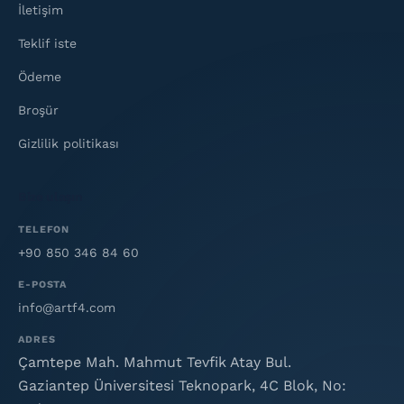
İletişim
Teklif iste
Ödeme
Broşür
Gizlilik politikası
Bize ulaşın
TELEFON
+90 850 346 84 60
E-POSTA
info@artf4.com
ADRES
Çamtepe Mah. Mahmut Tevfik Atay Bul.
Gaziantep Üniversitesi Teknopark, 4C Blok, No: