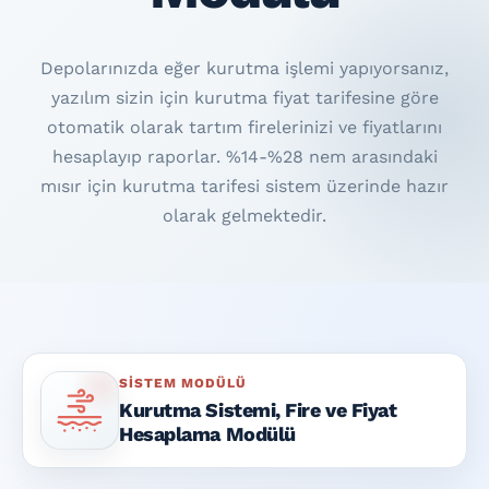
Broşür
Depolarınızda eğer kurutma işlemi yapıyorsanız,
Teklif iste
yazılım sizin için kurutma fiyat tarifesine göre
otomatik olarak tartım firelerinizi ve fiyatlarını
hesaplayıp raporlar. %14-%28 nem arasındaki
mısır için kurutma tarifesi sistem üzerinde hazır
olarak gelmektedir.
SISTEM MODÜLÜ
Kurutma Sistemi, Fire ve Fiyat
Hesaplama Modülü